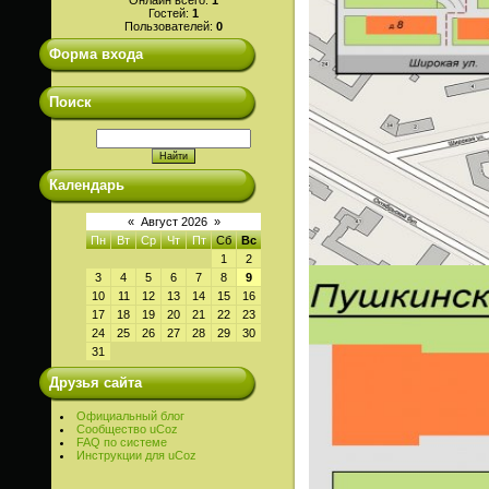
Гостей:
1
Пользователей:
0
Форма входа
Поиск
Календарь
«
Август 2026
»
Пн
Вт
Ср
Чт
Пт
Сб
Вс
1
2
3
4
5
6
7
8
9
10
11
12
13
14
15
16
17
18
19
20
21
22
23
24
25
26
27
28
29
30
31
Друзья сайта
Официальный блог
Сообщество uCoz
FAQ по системе
Инструкции для uCoz